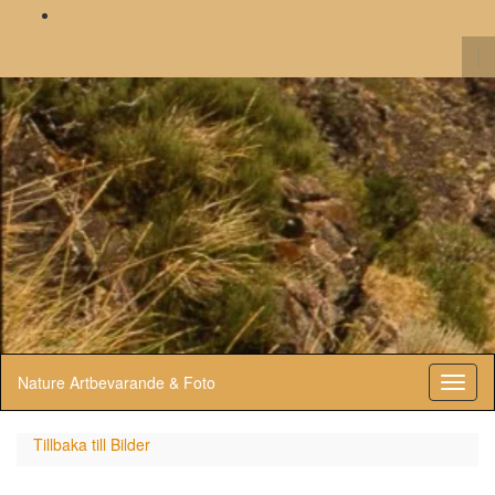
To
se
fo
Nature Artbevarande & Foto
Toggl
naviga
Tillbaka till
Bilder